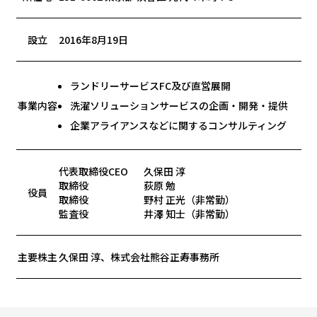
設立
2016年8月19日
ランドリーサービスFC及び直営展開
事業内容
洗濯ソリューションサービスの企画・開発・提供
企業アライアンスなどに関するコンサルティング
代表取締役CEO
久保田 淳
取締役
荻原 勉
役員
取締役
野村 正光（非常勤）
監査役
井澤 知士（非常勤）
主要株主
久保田 淳、株式会社熊谷正寿事務所