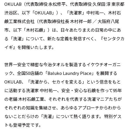
OKULAB（代表取締役 永松修平、代表取締役 久保田 淳 東京都
渋谷区、以下「OKULAB」）、「洗濯家」中村祐一、木村石
鹸工業株式会社（代表取締役社長 木村祥一郎 ／ 大阪府八尾
市、以下「木村石鹸」）は、日々あたりまえの日常の中にあ
る「洗濯」について、新たな定義を発信すべく、『センタクカ
イギ』を開催いたします。
世界一安全で精密な今治タオルを製造するイケウチオーガニ
ック、全国50店舗の「Baluko Laundry Place」を展開する
OKULAB、「洗濯から、セカイを変える」という信念をもと
に活動する洗濯家 中村祐一、安全・安心な石鹸を作って95年
の老舗 木村石鹸工業、それぞれを代表する洗濯マニアたちが
それぞれの知識を集結させ、あらゆるアプローチからわから
ないことだらけの「洗濯」について熱く語ります。 特別ゲス
トも登場予定です。